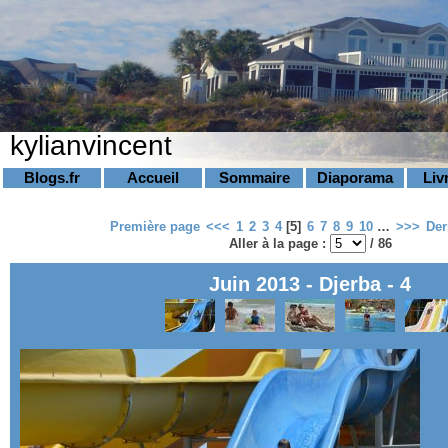
kylianvincent
Blogs.fr
Accueil
Sommaire
Diaporama
Liv
Première page
<<<
1
2
3
4
[
5
]
6
7
8
9
10
…
>>>
Der
Aller à la page :
/ 86
Juin 2013 - Djerba - 4