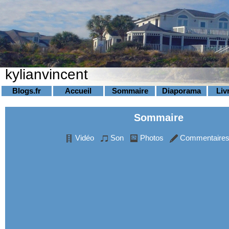
kylianvincent
Blogs.fr
Accueil
Sommaire
Diaporama
Liv
Sommaire
Vidéo
Son
Photos
Commentaires